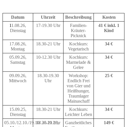
Datum
Uhrzeit
Beschreibung
Kosten
1
1.08.26,
17-19.30 Uhr
Familien-
41 € inkl. 1
Dienstag
Kräuter-
Kind
Picknick
17.08.26,
18.30-21 Uhr
Kochkurs:
34 €
Montag
Vegetarisch
05.09.26,
10-12.30 Uhr
Kochkurs:
34 €
Samstag
Marmelade &
Gelee
09.09.26,
18.30-19.30
Workshop:
25 €
Mittwoch
Uhr
Endlich Frei
von Gier und
Heißhunger,
Traumlager
Mainaschaff
15.09.25,
18.30-21 Uhr
Kochkurs:
34 €
Dienstag
Leichter Leben
05.10./12.10./19.10/
18.30-21 Uhr
26.10.26,
Ganzheitliches
149 €