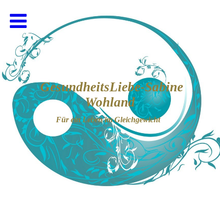
GesundheitsLiebe-Sabine
Wohland
F
ür ein Leben im Gleichgewich
t