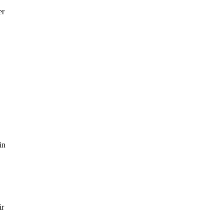
er
,
in
ir