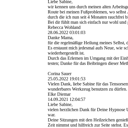
Liebe Sabine,
wir kennen uns durch meinen alten Arbeitsgeb
Route bei meinen Fußproblemen, wo selbst Ä
durch die ich nun seit 4 Monaten rauchfrei b
Bei dir fühlt man sich einfach nur wohl und
Rebecca Wohland
28.06.2022
03:01:03
Danke Mama,
für die regelmäßige Heilung meines Selbst, d
Es erstaunt mich jedesmal aufs Neue, wie sc
wiederhergestellt ist.
Durch das Erlernen im Umgang mit der Einha
testen; Danke für das Beibringen dieser Met
Corina Sauer
25.05.2022
19:01:53
Vielen Dank, liebe Sabine für das Tensorsem
wunderbares Werkzeug benutzen zu dürfen.
Elke Diemar
14.09.2021
12:04:57
Liebe Sabine,
vielen herzlichen Dank für Deine Hypnose Un
war.
Deine Sitzungen mit den Heilzeichen genieße
Zeit nimmst und hilfreich zur Seite stehst.