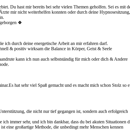
iet. Du hast mir bereits bei sehr vielen Themen geholfen. Sei es mit d
rzte mir nicht weiterhelfen konnten oder durch deine Hypnosesitzung
in.
 geborgen 🍀
ie ich durch deine energetische Arbeit an mir erfahren darf.
hnell & positiv wirksam die Balance in Körper, Geist & Seele
ndrute kann ich nun auch selbstständig für mich oder dich & Andere
hode.
inar.Es hat sehr viel Spaß gemacht und es macht mich schon Stolz so e
terstützung, die nicht nur tief gegangen ist, sondern auch erfolgreich
 ich immer sehr, und ich bin dankbar, dass du bei akuten Situationen d
 Es ist eine großartige Methode, die unbedingt mehr Menschen kennen