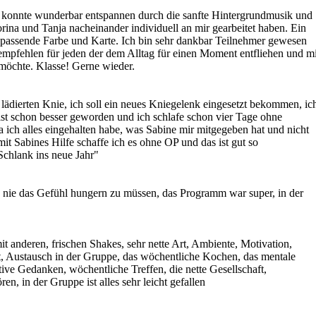
h konnte wunderbar entspannen durch die sanfte Hintergrundmusik und
na und Tanja nacheinander individuell an mir gearbeitet haben. Ein
e passende Farbe und Karte. Ich bin sehr dankbar Teilnehmer gewesen
 empfehlen für jeden der dem Alltag für einen Moment entfliehen und mi
 möchte. Klasse! Gerne wieder.
dierten Knie, ich soll ein neues Kniegelenk eingesetzt bekommen, ic
st schon besser geworden und ich schlafe schon vier Tage ohne
a ich alles eingehalten habe, was Sabine mir mitgegeben hat und nicht
 mit Sabines Hilfe schaffe ich es ohne OP und das ist gut so
chlank ins neue Jahr"
tte nie das Gefühl hungern zu müssen, das Programm war super, in der
t anderen, frischen Shakes, sehr nette Art, Ambiente, Motivation,
 Austausch in der Gruppe, das wöchentliche Kochen, das mentale
tive Gedanken, wöchentliche Treffen, die nette Gesellschaft,
, in der Gruppe ist alles sehr leicht gefallen