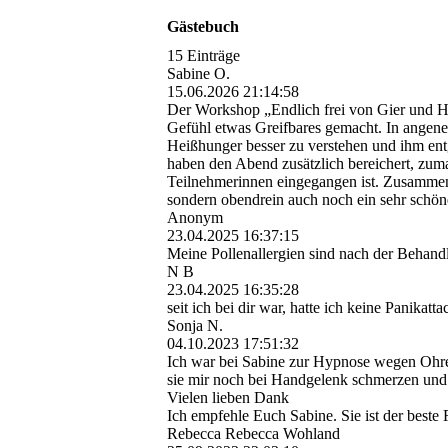
Gästebuch
15 Einträge
Sabine O.
15.06.2026
21:14:58
Der Workshop „Endlich frei von Gier und He
Gefühl etwas Greifbares gemacht. In angene
Heißhunger besser zu verstehen und ihm en
haben den Abend zusätzlich bereichert, zum
Teilnehmerinnen eingegangen ist. Zusammen 
sondern obendrein auch noch ein sehr schön
Anonym
23.04.2025
16:37:15
Meine Pollenallergien sind nach der Behan
N B
23.04.2025
16:35:28
seit ich bei dir war, hatte ich keine Panikat
Sonja N.
04.10.2023
17:51:32
Ich war bei Sabine zur Hypnose wegen Ohre
sie mir noch bei Handgelenk schmerzen und 
Vielen lieben Dank
Ich empfehle Euch Sabine. Sie ist der beste 
Rebecca Rebecca Wohland