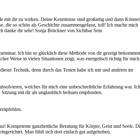
ude mit dir zu wirken. Deine Kenntnisse sind großartig und dann Könne
e, die so schön als Geschichte zusammengefasst, toll! Ich mache mich
ch danke dir sehr! Sonja Brückner von Sichtbar Sein
nseminar. Ich bin so glücklich diese Methode von dir gezeigt bekomme
icher Weise in vielen Situationen zeigt, was energetisch richtig für mich
n dieser Technik, denn durch das Testen habe ich mir und anderen im
 absolvieren, welches für mich eine unbeschreibliche Erfahrung war. Ic
 Sitzung mit dir als unglaublich heilsam empfunden.
empfehlen.
au! Kompetente ganzheitliche Beratung für Körper, Geist und Seele. D
ngerichtet. Man fühlt sich dort einfach gut aufgehoben.