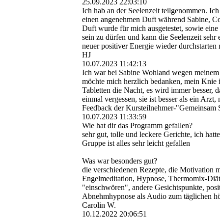
25.09.2023
22:03:10
Ich hab an der Seelenzeit teilgenommen. Ic
einen angenehmen Duft während Sabine, Cori
Duft wurde für mich ausgetestet, sowie ein
sein zu dürfen und kann die Seelenzeit sehr
neuer positiver Energie wieder durchstarten
HJ
10.07.2023
11:42:13
Ich war bei Sabine Wohland wegen meinem lä
möchte mich herzlich bedanken, mein Knie i
Tabletten die Nacht, es wird immer besser, d
einmal vergessen, sie ist besser als ein Arzt,
Feedback der Kursteilnehmer-"Gemeinsam S
10.07.2023
11:33:59
Wie hat dir das Programm gefallen?
sehr gut, tolle und leckere Gerichte, ich ha
Gruppe ist alles sehr leicht gefallen
Was war besonders gut?
die verschiedenen Rezepte, die Motivation mi
Engelmeditation, Hypnose, Thermomix-Diät,
"einschwö­ren",­ andere Gesichtspunkte, posi
Abnehmhypnose als Audio zum täglichen hören
Carolin W.
10.12.2022
20:06:51